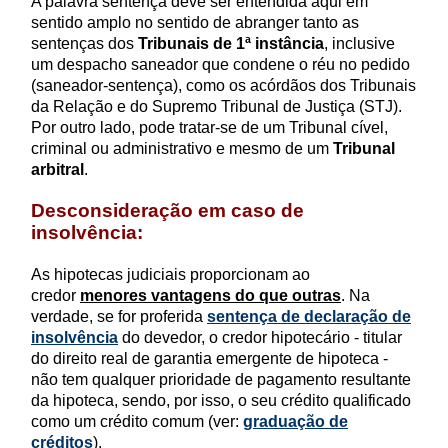
A palavra sentença deve ser entendida aqui em
sentido amplo no sentido de abranger tanto as
sentenças dos
Tribunais de 1ª instância
, inclusive
um despacho saneador que condene o réu no pedido
(saneador-sentença), como os acórdãos dos Tribunais
da Relação e do Supremo Tribunal de Justiça (STJ).
Por outro lado, pode tratar-se de um Tribunal cível,
criminal ou administrativo e mesmo de um
Tribunal
arbitral
.
Desconsideração em caso de
insolvência:
As hipotecas judiciais proporcionam ao
credor
menores vantagens do que outras
. Na
verdade, se for proferida
sentença de declaração de
insolvência
do devedor, o credor hipotecário - titular
do direito real de garantia emergente de hipoteca -
não tem qualquer prioridade de pagamento resultante
da hipoteca, sendo, por isso, o seu crédito qualificado
como um crédito comum (ver:
graduação de
créditos
).