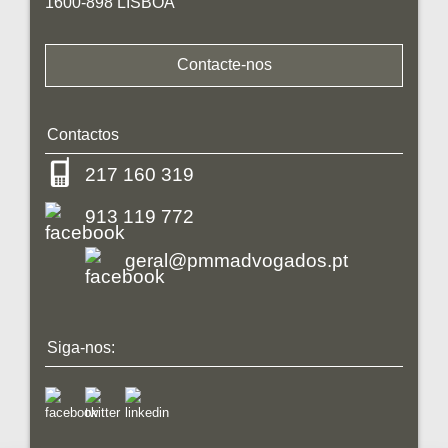
1600-898 LISBOA
Contacte-nos
Contactos
217 160 319
913 119 772
geral@pmmadvogados.pt
Siga-nos: