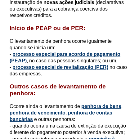
instauração de
novas ações judiciais
(declarativas
ou executivas) para a cobrança coerciva dos
respetivos créditos.
Início de
PEAP ou de
PER:
O levantamento de penhora ocorre igualmente
quando se inicia
um:
-
processo especial para acordo de pagamento
(PEAP)
, no caso das pessoas singulares; ou
um,
-
processo especial de revitalização (PER)
no caso
das empresas.
Outros casos de levantamento de
penhora:
Ocorre ainda o levantamento de
penhora de bens
,
penhora de vencimento
,
penhora de contas
bancárias
e outras penhoras:
- quando ocorra uma causa de extinção da execução
diferente do pagamento posterior à venda executiva;
- quando seja julgada procedente a
oposição à