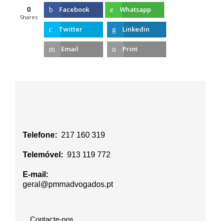
0
Facebook
Whatsapp
Shares
Twitter
Linkedin
Email
Print
Telefone:
217 160 319
Telemóvel:
913 119 772
E-mail:
geral@pmmadvogados.pt
Contacte-nos